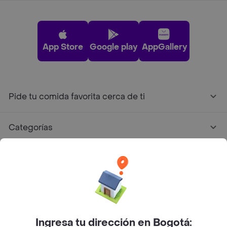
App Store
Google play
AppGallery
Pide tu comida favorita cerca de ti
Categorías
Únete a Rappi
Sobre Rappi
Facebook
Twitter
Instagram
Ingresa tu dirección en Bogotá: