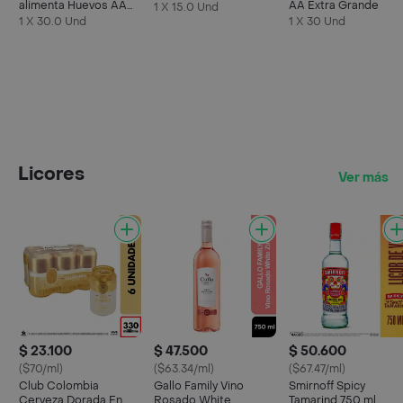
alimenta Huevos AA
AA Extra Grande
1 X 15.0 Und
Rojos L
1 X 30.0 Und
1 X 30 Und
Licores
Ver más
$ 23.100
$ 47.500
$ 50.600
($70/ml)
($63.34/ml)
($67.47/ml)
Club Colombia
Gallo Family Vino
Smirnoff Spicy
Cerveza Dorada En
Rosado White
Tamarind 750 ml