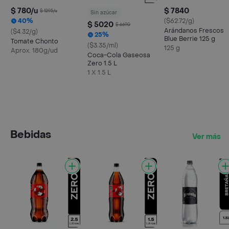
$ 780/u
$ 7840
$ 1295/u
Sin azúcar
40%
($62.72/g)
$ 5020
$ 6690
Arándanos Frescos
($4.32/g)
25%
Blue Berrie 125 g
Tomate Chonto
($3.35/ml)
125 g
Aprox. 180g/ud
Coca-Cola Gaseosa
Zero 1.5 L
1 X 1.5 L
Bebidas
Ver más