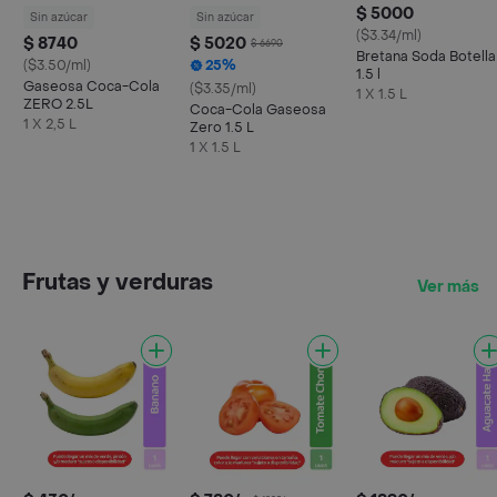
$ 5000
Sin azúcar
Sin azúcar
($3.34/ml)
$ 8740
$ 5020
$ 6690
Bretana Soda Botella
($3.50/ml)
25%
1.5 l
Gaseosa Coca-Cola
($3.35/ml)
1 X 1.5 L
ZERO 2.5L
Coca-Cola Gaseosa
1 X 2,5 L
Zero 1.5 L
1 X 1.5 L
Frutas y verduras
Ver más