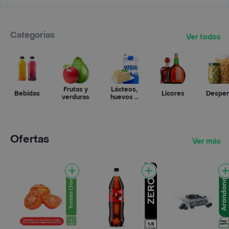
Categorías
Ver todos
Frutas y
Lácteos,
Bebidas
Licores
Despe
verduras
huevos y
refrigerados
Ofertas
Ver más