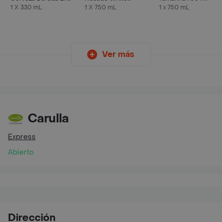
Lata 330 ML X6 Unds
Zinfandel
1 X 330 mL
1 X 750 mL
1 x 750 mL
Ver más
Carulla
Express
Abierto
Dirección