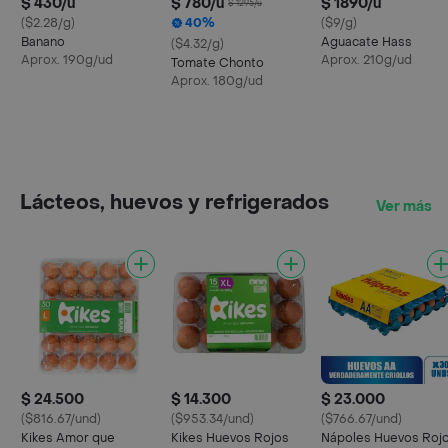
$ 430/u
$ 780/u
$ 1890/u
$ 1295/u
($2.28/g)
40%
($9/g)
Banano
Aguacate Hass
($4.32/g)
Aprox. 190g/ud
Aprox. 210g/ud
Tomate Chonto
Aprox. 180g/ud
Lácteos, huevos y refrigerados
Ver más
$ 24.500
$ 14.300
$ 23.000
($816.67/und)
($953.34/und)
($766.67/und)
Kikes Amor que
Kikes Huevos Rojos
Nápoles Huevos Roj