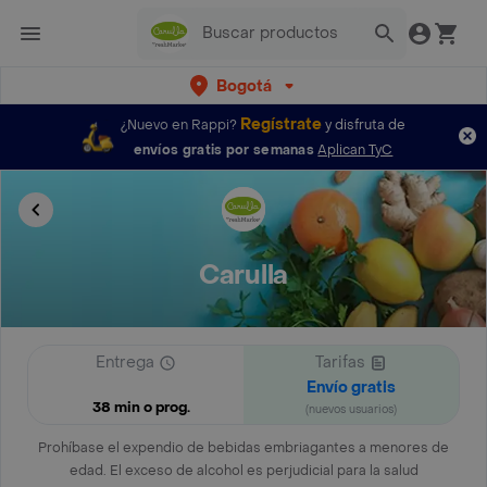
Bogotá
Regístrate
¿Nuevo en Rappi?
y disfruta de
envíos gratis por semanas
Aplican TyC
Carulla
Entrega
Tarifas
Envío gratis
38 min o prog.
(nuevos usuarios)
Prohíbase el expendio de bebidas embriagantes a menores de
edad. El exceso de alcohol es perjudicial para la salud