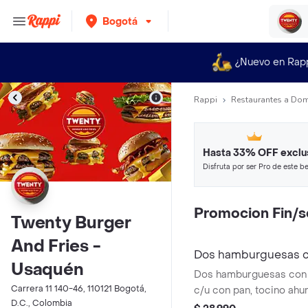
Bogotá
¿Nuevo en Rap
Rappi
Restaurantes a Dom
Hasta 33% OFF exclu
Disfruta por ser Pro de este be
restaurantes y tiendas más top
Promocion Fin/
Twenty Burger
And Fries -
Dos hamburguesas c
Usaquén
Dos hamburguesas con 
Carrera 11 140-46, 110121 Bogotá,
c/u con pan, tocino ah
D.C., Colombia
cheddar, lechuga y salsa