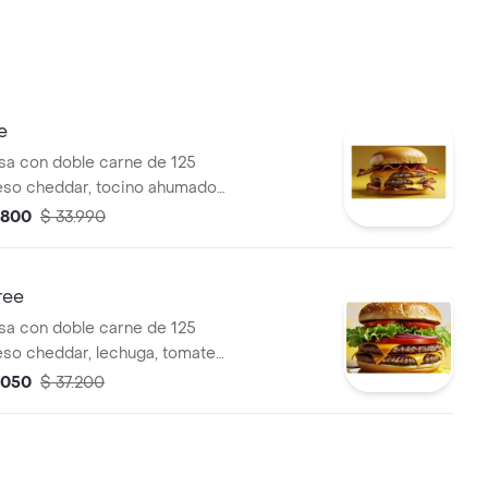
e
a con doble carne de 125
so cheddar, tocino ahumado,
mate, mostaza, mayonesa
.800
$ 33.990
ree
a con doble carne de 125
so cheddar, lechuga, tomate,
sa de tomate, mostaza,
.050
$ 37.200