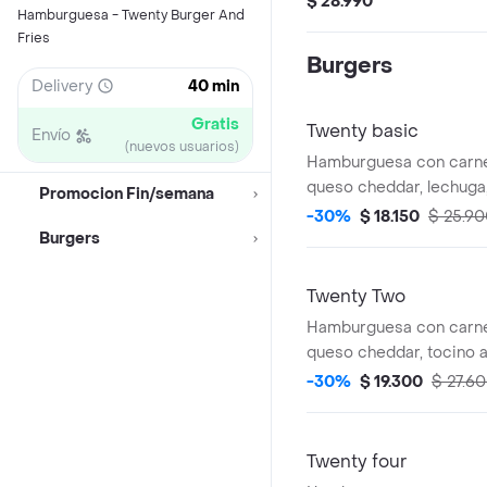
$ 28.990
Hamburguesa - Twenty Burger And
Fries
Burgers
Delivery
40 min
Gratis
Twenty basic
Envío
(nuevos usuarios)
Hamburguesa con carne
queso cheddar, lechuga,
Promocion Fin/semana
salsa de tomate, mosta
-30%
$ 18.150
$ 25.9
Burgers
Twenty Two
Hamburguesa con carne
queso cheddar, tocino 
salsa de tomate, mosta
-30%
$ 19.300
$ 27.6
Twenty four