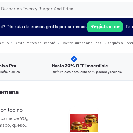
Registrarme
pi?
Disfruta de
envíos gratis por semanas
Tér
icilio
Restaurantes en Bogotá
Twenty Burger And Fries - Usaquén a Domi
sivo Pro
Hasta 30% OFF imperdible
neficio en los
Disfruta este descuento en tu pedido y recíbelo
.
en minutos.
semana
on tocino
carne de 90gr
umado, queso
s clásicas.