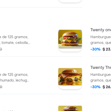
Twenty on
 de 125 gramos,
Hamburgues
 tomate, cebolla,
gramos, que
za, mayonesa.
salsa de to
00
-30%
$ 23
Twenty Th
 de 125 gramos,
Hamburgues
ahumado, lechuga,
gramos, que
za, mayonesa
cebolla, sal
00
-30%
$ 26
mayonesa