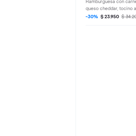
Hamburguesa con carne
queso cheddar, tocino 
tomate, cebolla, salsa d
-30%
$ 23.950
$ 34.2
mostaza, mayonesa